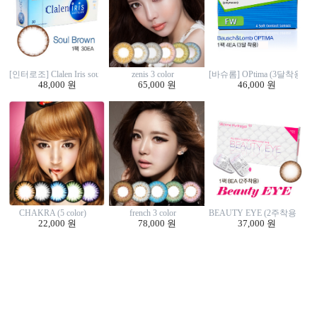
zenis 3 color
[인터로조] Clalen Iris soul brown (30EA)
[바슈롬] OPtima (3달착용 4E
65,000 원
48,000 원
46,000 원
CHAKRA (5 color)
french 3 color
BEAUTY EYE (2주착용 8EA
22,000 원
78,000 원
37,000 원