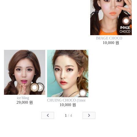
IMAGE CHOCO
10,000 원
ice bling
CHUING CHOCO (1monthly/2p)
29,000 원
10,000 원
1
/
4