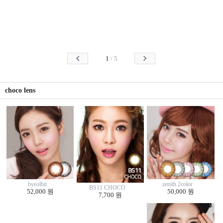
1
/
5
choco lens
byeolbit
zenith 2color
BS11 CHOCO
52,000 원
50,000 원
7,700 원