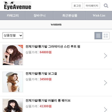
로그인
마이페이지
카테고리
장바구니
최근본상품
Wish List
women
전체가발/통가발 그라데이션 스킨 루트 펌
상품가격 :
64800원
전체가발/통가발 보그걸
상품가격 :
34500원
전체가발/통가발 러블리 롱 웨이브
상품가격 :
41300원