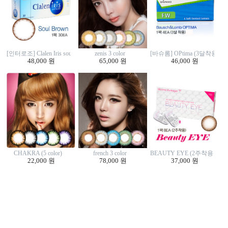
zenis 3 color
[인터로조] Clalen Iris soul brown (30EA)
[바슈롬] OPtima (3달착용 4E
65,000 원
48,000 원
46,000 원
CHAKRA (5 color)
french 3 color
BEAUTY EYE (2주착용 8EA
22,000 원
78,000 원
37,000 원