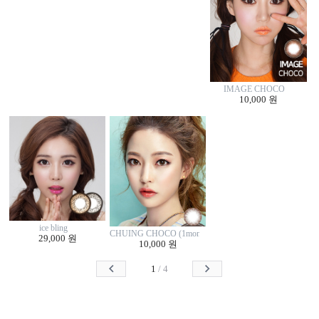
IMAGE CHOCO
10,000 원
ice bling
CHUING CHOCO (1monthly/2p)
29,000 원
10,000 원
1
/
4