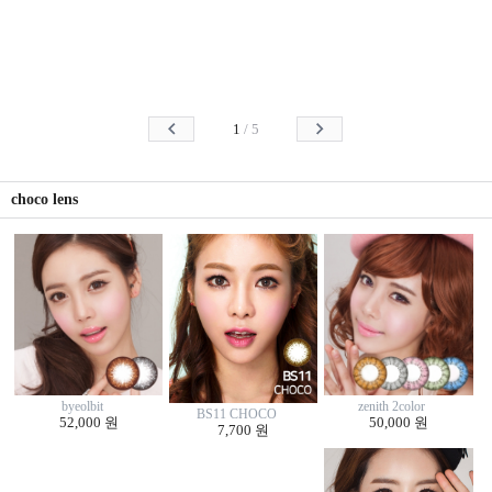
1
/
5
choco lens
byeolbit
zenith 2color
BS11 CHOCO
52,000 원
50,000 원
7,700 원