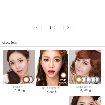
1
/
5
choco lens
byeolbit
zenith 2color
BS11 CHOCO
52,000 원
50,000 원
7,700 원