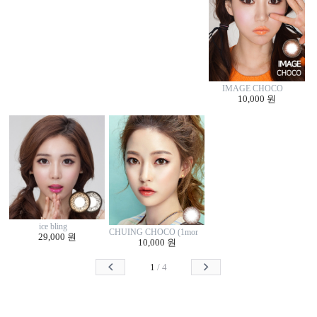
IMAGE CHOCO
10,000 원
ice bling
CHUING CHOCO (1monthly/2p)
29,000 원
10,000 원
1
/
4