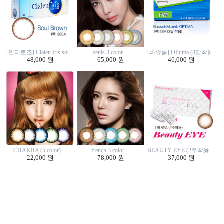
zenis 3 color
[인터로조] Clalen Iris soul brown (30EA)
[바슈롬] OPtima (3달착용 4E
65,000 원
48,000 원
46,000 원
CHAKRA (5 color)
french 3 color
BEAUTY EYE (2주착용 8EA
22,000 원
78,000 원
37,000 원