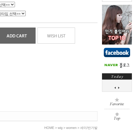
HOME >
wig
>
women
>
세미/반가발