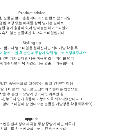
Product advice
한 잔물결 컬이 층층마다 믹스된 완소 펌스타일!
엉킴 걱정 없는 어깨를 살짝 넘기는 길이로
성한 펌이 층층이 있어 달라붙는 헤어스타일이
익숙치 않는 분들에겐 최고의 스타일입니다.
Styling tip
가 짧거나 뱅스타일을 원하신다면 세미가발 착용 후,
어 함께 빗질 후 본인의 두상에 맞춰 뱅으로 컷팅해주세요.
 내 앞머리가 길다면 제품 착용후 같이 머리를 넘겨
링해주시면 더욱 자연스러운 연출이 가능합니다.
발!? 똑딱핀으로 고정하는 쉽고 간편한 착용!
모발에 바로 똑딱핀으로 고정하여 착용하는 방법으로
착용 후 본인의 모발과 섞어서 빗어주면 끝!
서나, 누구나 쉽게 착용이 가능하도록 제작되었습니다 :)
이 많아 스타일이 잘 안나오는 분들은 가발망을 착용해주세요)
upgrade
스킨은 실제 정수리 처럼 두상 중앙이 아닌 뒤쪽에
치하도록 한 스킨방식으로 기존 탑스킨보다