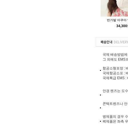
반가발 아쿠아
34,30
국제 배송방법에는
그 외에도 EMS프
항공소형포장 : 
국제항공소포 : 
국제특급 EMS 
안경 렌즈는 도
콘텍트렌즈나 안
병제품의 경우 수
팩제품은 좌측 