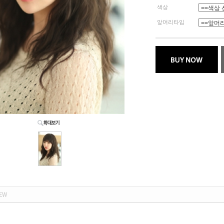
색상
앞머리타입