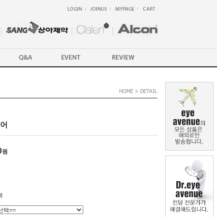
이어
0
원
개