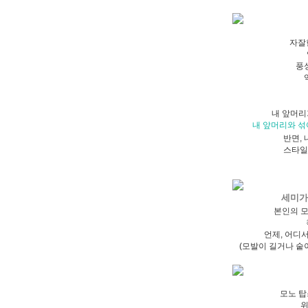
자잘
풍
내 앞머리
내 앞머리와 섞
반면,
스타일
세미가
본인의 
언제, 어디
(모발이 길거나 숱
모노 탑
위