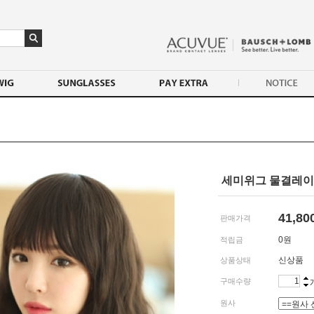
세미위그 물결레
41,80
판매가격
0
원
적립금
신상품
상품상태
구매수량
원사