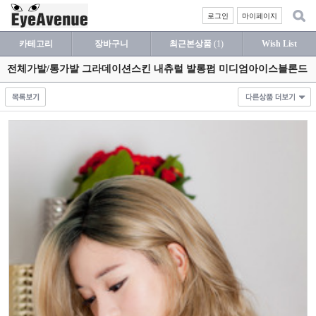
로그인
마이페이지
카테고리
장바구니
최근본상품
(1)
Wish List
전체가발/통가발 그라데이션스킨 내츄럴 발롱펌 미디엄아이스블론드