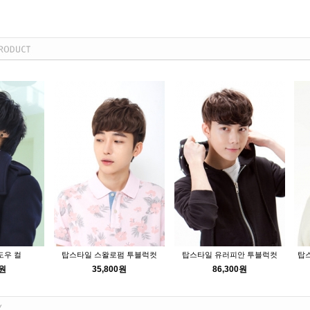
도우 컬
탑스타일 스왈로펌 투블럭컷
탑스타일 유러피안 투블럭컷
탑
0원
35,800원
86,300원