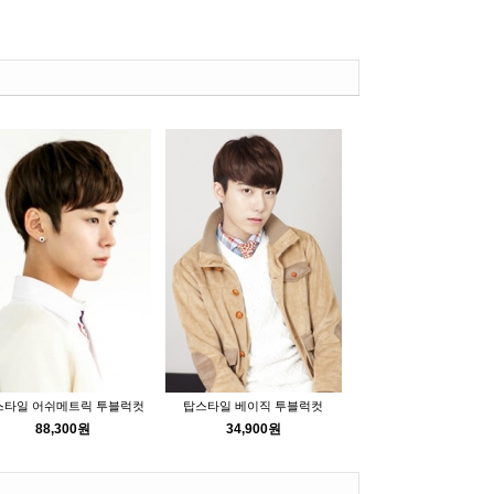
스타일 어쉬메트릭 투블럭컷
탑스타일 베이직 투블럭컷
88,300원
34,900원