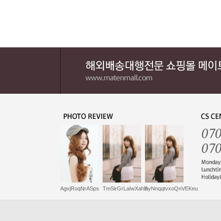
AgvjRoqNrASps
TmSirGrLaIwXahB
nyNnqqtvxoQnVEKeu