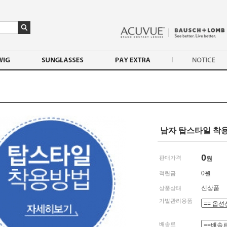
남자 탑스타일 착
0
판매가격
원
0
원
적립금
신상품
상품상태
가발관리용품
배송료