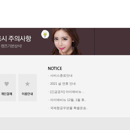
· 서비스종료안내
· 2021 설 연휴 안내
· [긴급공지] 아이에비뉴 ..
· 아이에비뉴 12월, 1월 휴..
· 국제항공우편물 특별운송..