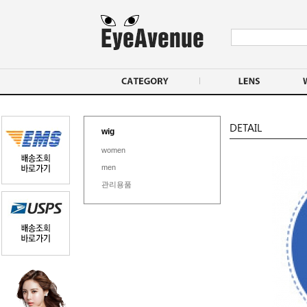
wig
women
men
관리용품