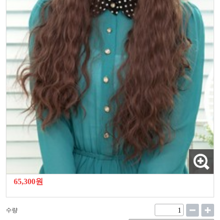
65,300원
수량