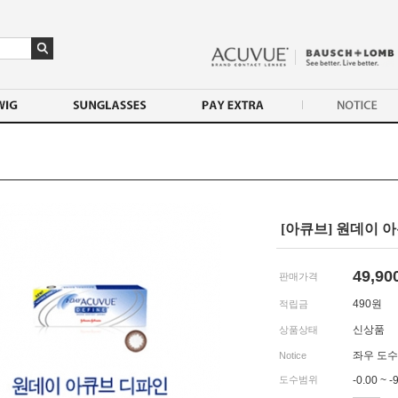
[아큐브] 원데이 아
49,90
판매가격
490
원
적립금
신상품
상품상태
좌우 도수
Notice
도수범위
-0.00 ~ -