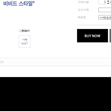
구매수량
도수기재
배송료