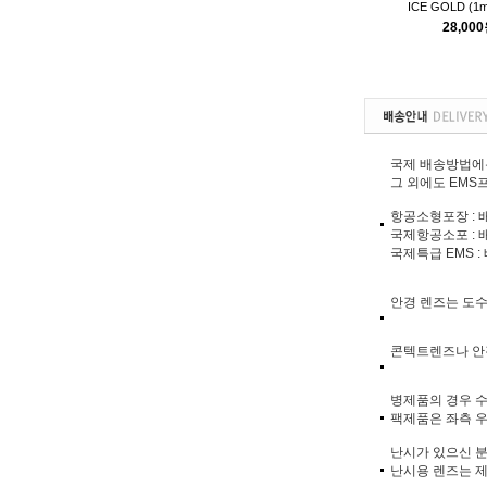
ICE GOLD (1m
28,00
국제 배송방법에는
그 외에도 EMS프
항공소형포장 : 
국제항공소포 : 
국제특급 EMS 
안경 렌즈는 도
콘텍트렌즈나 안
병제품의 경우 수
팩제품은 좌측 
난시가 있으신 분들
난시용 렌즈는 제