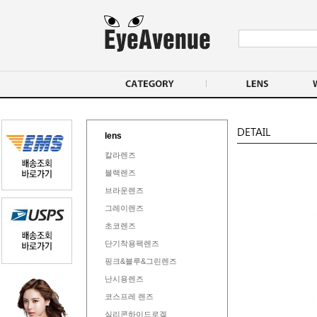
lens
칼라렌즈
블랙렌즈
브라운렌즈
그레이렌즈
초코렌즈
단기착용팩렌즈
핑크&블루&그린렌즈
난시용렌즈
코스프레 렌즈
실리콘하이드로겔