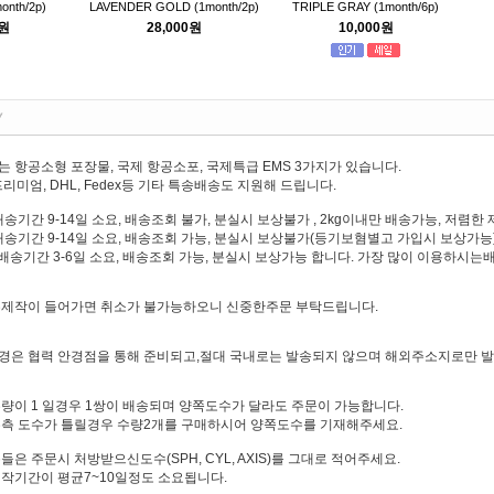
onth/2p)
LAVENDER GOLD (1month/2p)
TRIPLE GRAY (1month/6p)
0원
28,000원
10,000원
 항공소형 포장물, 국제 항공소포, 국제특급 EMS 3가지가 있습니다.
리미엄, DHL, Fedex등 기타 특송배송도 지원해 드립니다.
배송기간 9-14일 소요, 배송조회 불가, 분실시 보상불가 , 2kg이내만 배송가능, 저렴
배송기간 9-14일 소요, 배송조회 가능, 분실시 보상불가(등기보혐별고 가입시 보상가능),
: 배송기간 3-6일 소요, 배송조회 가능, 분실시 보상가능 합니다. 가장 많이 이용하시
수제작이 들어가면 취소가 불가능하오니 신중한주문 부탁드립니다.
경은 협력 안경점을 통해 준비되고,절대 국내로는 발송되지 않으며 해외주소지로만 
량이 1 일경우 1쌍이 배송되며 양쪽도수가 달라도 주문이 가능합니다.
우측 도수가 틀릴경우 수량2개를 구매하시어 양쪽도수를 기재해주세요.
은 주문시 처방받으신도수(SPH, CYL, AXIS)를 그대로 적어주세요.
작기간이 평균7~10일정도 소요됩니다.