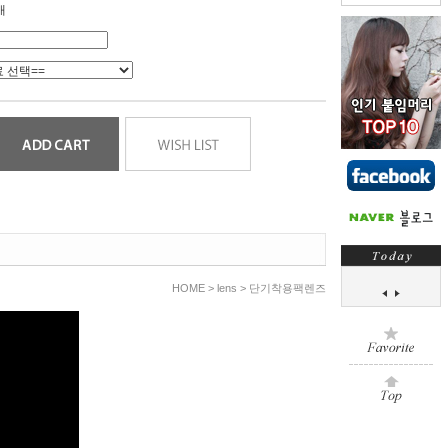
개
HOME >
lens
>
단기착용팩렌즈