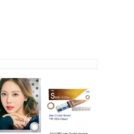
[아이텍] see 2color brown