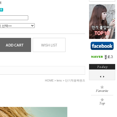
개
HOME >
lens
>
단기착용팩렌즈