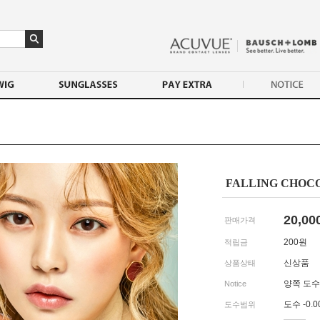
FALLING CHOCO (
20,00
판매가격
200
원
적립금
신상품
상품상태
양쪽 도
Notice
도수 -0.00
도수범위