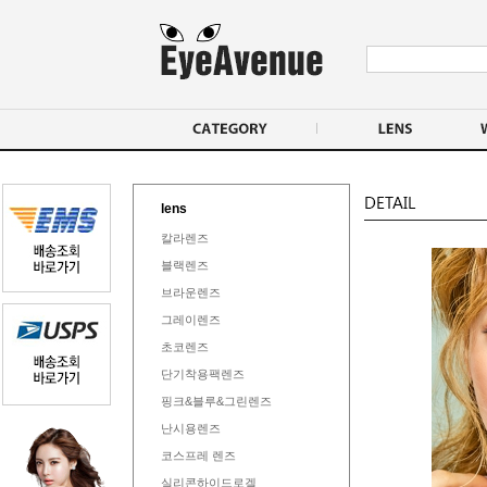
lens
칼라렌즈
블랙렌즈
브라운렌즈
그레이렌즈
초코렌즈
단기착용팩렌즈
핑크&블루&그린렌즈
난시용렌즈
코스프레 렌즈
실리콘하이드로겔