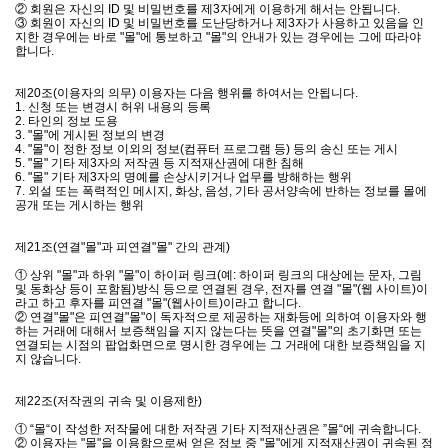
② 회원은 자신의 ID 및 비밀번호를 제3자에게 이용하게 해서는 안됩니다.
③ 회원이 자신의 ID 및 비밀번호를 도난당하거나 제3자가 사용하고 있음을 인
지한 경우에는 바로 "몰"에 통보하고 "몰"의 안내가 있는 경우에는 그에 따라야
합니다.
제20조(이용자의 의무) 이용자는 다음 행위를 하여서는 안됩니다.
1. 신청 또는 변경시 허위 내용의 등록
2. 타인의 정보 도용
3. "몰"에 게시된 정보의 변경
4. "몰"이 정한 정보 이외의 정보(컴퓨터 프로그램 등) 등의 송신 또는 게시
5. "몰" 기타 제3자의 저작권 등 지적재산권에 대한 침해
6. "몰" 기타 제3자의 명예를 손상시키거나 업무를 방해하는 행위
7. 외설 또는 폭력적인 메시지, 화상, 음성, 기타 공서양속에 반하는 정보를 몰에
공개 또는 게시하는 행위
제21조(연결"몰"과 피연결"몰" 간의 관계)
① 상위 "몰"과 하위 "몰"이 하이퍼 링크(예: 하이퍼 링크의 대상에는 문자, 그림
및 동화상 등이 포함됨)방식 등으로 연결된 경우, 전자를 연결 "몰"(웹 사이트)이
라고 하고 후자를 피연결 "몰"(웹사이트)이라고 합니다.
② 연결"몰"은 피연결"몰"이 독자적으로 제공하는 재화등에 의하여 이용자와 행
하는 거래에 대해서 보증책임을 지지 않는다는 뜻을 연결"몰"의 초기화면 또는
연결되는 시점의 팝업화면으로 명시한 경우에는 그 거래에 대한 보증책임을 지
지 않습니다.
제22조(저작권의 귀속 및 이용제한)
① “몰“이 작성한 저작물에 대한 저작권 기타 지적재산권은 ”몰“에 귀속합니다.
② 이용자는 "몰"을 이용함으로써 얻은 정보 중 "몰"에게 지적재산권이 귀속된 정