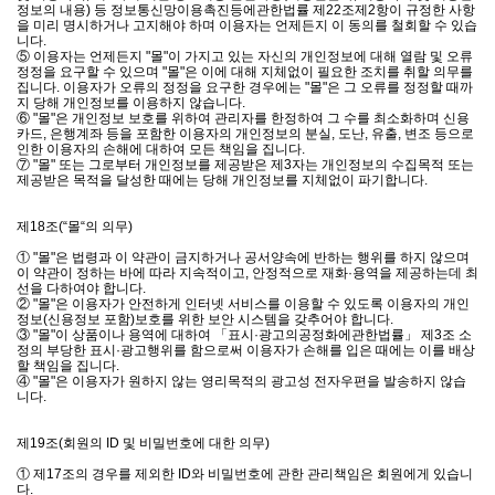
정보의 내용) 등 정보통신망이용촉진등에관한법률 제22조제2항이 규정한 사항
을 미리 명시하거나 고지해야 하며 이용자는 언제든지 이 동의를 철회할 수 있습
니다.
⑤ 이용자는 언제든지 "몰"이 가지고 있는 자신의 개인정보에 대해 열람 및 오류
정정을 요구할 수 있으며 "몰"은 이에 대해 지체없이 필요한 조치를 취할 의무를
집니다. 이용자가 오류의 정정을 요구한 경우에는 "몰"은 그 오류를 정정할 때까
지 당해 개인정보를 이용하지 않습니다.
⑥ "몰"은 개인정보 보호를 위하여 관리자를 한정하여 그 수를 최소화하며 신용
카드, 은행계좌 등을 포함한 이용자의 개인정보의 분실, 도난, 유출, 변조 등으로
인한 이용자의 손해에 대하여 모든 책임을 집니다.
⑦ "몰" 또는 그로부터 개인정보를 제공받은 제3자는 개인정보의 수집목적 또는
제공받은 목적을 달성한 때에는 당해 개인정보를 지체없이 파기합니다.
제18조(“몰“의 의무)
① "몰"은 법령과 이 약관이 금지하거나 공서양속에 반하는 행위를 하지 않으며
이 약관이 정하는 바에 따라 지속적이고, 안정적으로 재화·용역을 제공하는데 최
선을 다하여야 합니다.
② "몰"은 이용자가 안전하게 인터넷 서비스를 이용할 수 있도록 이용자의 개인
정보(신용정보 포함)보호를 위한 보안 시스템을 갖추어야 합니다.
③ "몰"이 상품이나 용역에 대하여 「표시·광고의공정화에관한법률」 제3조 소
정의 부당한 표시·광고행위를 함으로써 이용자가 손해를 입은 때에는 이를 배상
할 책임을 집니다.
④ "몰"은 이용자가 원하지 않는 영리목적의 광고성 전자우편을 발송하지 않습
니다.
제19조(회원의 ID 및 비밀번호에 대한 의무)
① 제17조의 경우를 제외한 ID와 비밀번호에 관한 관리책임은 회원에게 있습니
다.