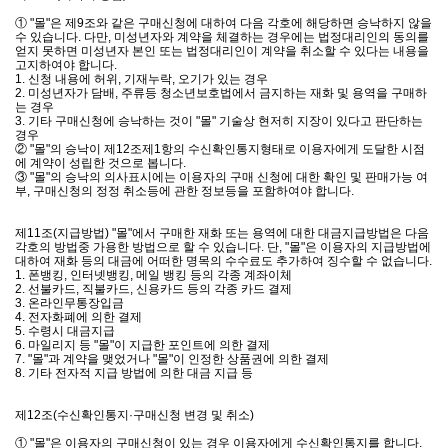
① "몰"은 제9조와 같은 구매신청에 대하여 다음 각호에 해당하면 승낙하지 않을
수 있습니다. 다만, 미성년자와 계약을 체결하는 경우에는 법정대리인의 동의를
얻지 못하면 미성년자 본인 또는 법정대리인이 계약을 취소할 수 있다는 내용을
고지하여야 합니다.
1. 신청 내용에 허위, 기재누락, 오기가 있는 경우
2. 미성년자가 담배, 주류등 청소년보호법에서 금지하는 재화 및 용역을 구매하
는 경우
3. 기타 구매신청에 승낙하는 것이 "몰" 기술상 현저히 지장이 있다고 판단하는
경우
② "몰"의 승낙이 제12조제1항의 수신확인통지형태로 이용자에게 도달한 시점
에 계약이 성립한 것으로 봅니다.
③ "몰"의 승낙의 의사표시에는 이용자의 구매 신청에 대한 확인 및 판매가능 여
부, 구매신청의 정정 취소등에 관한 정보등을 포함하여야 합니다.
제11조(지급방법) "몰"에서 구매한 재화 또는 용역에 대한 대금지급방법은 다음
각호의 방법중 가용한 방법으로 할 수 있습니다. 단, "몰"은 이용자의 지급방법에
대하여 재화 등의 대금에 어떠한 명목의 수수료도 추가하여 징수할 수 없습니다.
1. 폰뱅킹, 인터넷뱅킹, 메일 뱅킹 등의 각종 계좌이체
2. 선불카드, 직불카드, 신용카드 등의 각종 카드 결제
3. 온라인무통장입금
4. 전자화폐에 의한 결제
5. 수령시 대금지급
6. 마일리지 등 "몰"이 지급한 포인트에 의한 결제
7. "몰"과 계약을 맺었거나 "몰"이 인정한 상품권에 의한 결제
8. 기타 전자적 지급 방법에 의한 대금 지급 등
제12조(수신확인통지·구매신청 변경 및 취소)
① "몰"은 이용자의 구매신청이 있는 경우 이용자에게 수신확인통지를 합니다.