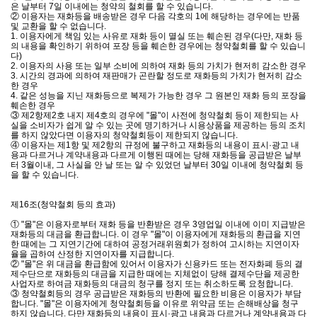
은 날부터 7일 이내에는 청약의 철회를 할 수 있습니다.
② 이용자는 재화등을 배송받은 경우 다음 각호의 1에 해당하는 경우에는 반품
및 교환을 할 수 없습니다.
1. 이용자에게 책임 있는 사유로 재화 등이 멸실 또는 훼손된 경우(다만, 재화 등
의 내용을 확인하기 위하여 포장 등을 훼손한 경우에는 청약철회를 할 수 있습니
다)
2. 이용자의 사용 또는 일부 소비에 의하여 재화 등의 가치가 현저히 감소한 경우
3. 시간의 경과에 의하여 재판매가 곤란할 정도로 재화등의 가치가 현저히 감소
한 경우
4. 같은 성능을 지닌 재화등으로 복제가 가능한 경우 그 원본인 재화 등의 포장을
훼손한 경우
③ 제2항제2호 내지 제4호의 경우에 "몰"이 사전에 청약철회 등이 제한되는 사
실을 소비자가 쉽게 알 수 있는 곳에 명기하거나 시용상품을 제공하는 등의 조치
를 하지 않았다면 이용자의 청약철회등이 제한되지 않습니다.
④ 이용자는 제1항 및 제2항의 규정에 불구하고 재화등의 내용이 표시·광고 내
용과 다르거나 계약내용과 다르게 이행된 때에는 당해 재화등을 공급받은 날부
터 3월이내, 그 사실을 안 날 또는 알 수 있었던 날부터 30일 이내에 청약철회 등
을 할 수 있습니다.
제16조(청약철회 등의 효과)
① "몰"은 이용자로부터 재화 등을 반환받은 경우 3영업일 이내에 이미 지급받은
재화등의 대금을 환급합니다. 이 경우 "몰"이 이용자에게 재화등의 환급을 지연
한 때에는 그 지연기간에 대하여 공정거래위원회가 정하여 고시하는 지연이자
율을 곱하여 산정한 지연이자를 지급합니다.
② "몰"은 위 대금을 환급함에 있어서 이용자가 신용카드 또는 전자화폐 등의 결
제수단으로 재화등의 대금을 지급한 때에는 지체없이 당해 결제수단을 제공한
사업자로 하여금 재화등의 대금의 청구를 정지 또는 취소하도록 요청합니다.
③ 청약철회등의 경우 공급받은 재화등의 반환에 필요한 비용은 이용자가 부담
합니다. "몰"은 이용자에게 청약철회등을 이유로 위약금 또는 손해배상을 청구
하지 않습니다. 다만 재화등의 내용이 표시·광고 내용과 다르거나 계약내용과 다