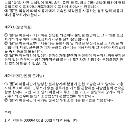
보를 "몰"의 사전 승낙없이 복제, 송신, 출판, 배포, 방송 기타 방법에 의하여 영리
목적으로 이용하거나 제3자에게 이용하게 하여서는 안됩니다.
③ "몰"은 약정에 따라 이용자에게 귀속된 저작권을 사용하는 경우 당해 이용자
에게 통보하여야 합니다.
제23조(분쟁해결)
① "몰"은 이용자가 제기하는 정당한 의견이나 불만을 반영하고 그 피해를 보상
처리하기 위하여 피해보상처리기구를 설치·운영합니다.
② "몰"은 이용자로부터 제출되는 불만사항 및 의견은 우선적으로 그 사항을 처
리합니다. 다만, 신속한 처리가 곤란한 경우에는 이용자에게 그 사유와 처리일정
을 즉시 통보해 드립니다.
③ "몰"과 이용자간에 발생한 전자상거래 분쟁과 관련하여 이용자의 피해구제신
청이 있는 경우에는 공정거래위원회 또는 시·도지사가 의뢰하는 분쟁조정기관
의 조정에 따를 수 있습니다.
제24조(재판권 및 준거법)
① "몰"과 이용자간에 발생한 전자상거래 분쟁에 관한 소송은 제소 당시의 이용
자의 주소에 의하고, 주소가 없는 경우에는 거소를 관할하는 지방법원의 전속관
할로 합니다. 다만, 제소 당시 이용자의 주소 또는 거소가 분명하지 않거나 외국
거주자의 경우에는 민사소송법상의 관할법원에 제기합니다.
② "몰"과 이용자간에 제기된 전자상거래 소송에는 한국법을 적용합니다.
부칙
1. 이 약관은 0000년 00월 00일부터 적용됩니다.