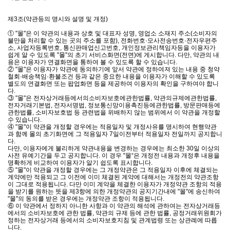
제3조(약관등의 명시와 설명 및 개정)
① "몰"은 이 약관의 내용과 상호 및 대표자 성명, 영업소 소재지 주소(소비자의
불만을 처리할 수 있는 곳의 주소를 포함), 전화번호·모사전송번호·전자우편주
소, 사업자등록번호, 통신판매업신고번호, 개인정보관리책임자등을 이용자가
쉽게 알 수 있도록 "몰"의 초기 서비스화면(전면)에 게시합니다. 다만, 약관의 내
용은 이용자가 연결화면을 통하여 볼 수 있도록 할 수 있습니다.
② "몰"은 이용자가 약관에 동의하기에 앞서 약관에 정하여져 있는 내용 중 청약
철회·배송책임·환불조건 등과 같은 중요한 내용을 이용자가 이해할 수 있도록
별도의 연결화면 또는 팝업화면 등을 제공하여 이용자의 확인을 구하여야 합니
다.
③ "몰"은 전자상거래등에서의소비자보호에관한법률, 약관의규제에관한법률,
전자거래기본법, 전자서명법, 정보통신망이용촉진등에관한법률, 방문판매등에
관한법률, 소비자보호법 등 관련법을 위배하지 않는 범위에서 이 약관을 개정할
수 있습니다.
④ "몰"이 약관을 개정할 경우에는 적용일자 및 개정사유를 명시하여 현행약관
과 함께 몰의 초기화면에 그 적용일자 7일이전부터 적용일자 전일까지 공지합니
다.
다만, 이용자에게 불리하게 약관내용을 변경하는 경우에는 최소한 30일 이상의
사전 유예기간을 두고 공지합니다. 이 경우 "몰“은 개정전 내용과 개정후 내용을
명확하게 비교하여 이용자가 알기 쉽도록 표시합니다.
⑤ "몰"이 약관을 개정할 경우에는 그 개정약관은 그 적용일자 이후에 체결되는
계약에만 적용되고 그 이전에 이미 체결된 계약에 대해서는 개정전의 약관조항
이 그대로 적용됩니다. 다만 이미 계약을 체결한 이용자가 개정약관 조항의 적용
을 받기를 원하는 뜻을 제3항에 의한 개정약관의 공지기간내에 "몰"에 송신하여
"몰"의 동의를 받은 경우에는 개정약관 조항이 적용됩니다.
⑥ 이 약관에서 정하지 아니한 사항과 이 약관의 해석에 관하여는 전자상거래등
에서의 소비자보호에 관한 법률, 약관의 규제 등에 관한 법률, 공정거래위원회가
정하는 전자상거래 등에서의 소비자보호지침 및 관계법령 또는 상관례에 따릅
니다.