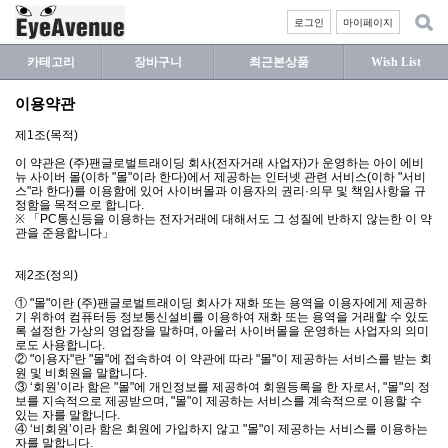
로그인
마이페이지
카테고리
장바구니
최근본상품
Wish List
이용약관
제1조(목적)
이 약관은 (주)팬글로벌트래이딩 회사(전자거래 사업자)가 운영하는 아이 에비
뉴 사이버 몰(이하 "몰"이라 한다)에서 제공하는 인터넷 관련 서비스(이하 "서비
스"라 한다)를 이용함에 있어 사이버몰과 이용자의 권리·의무 및 책임사항을 규
정함을 목적으로 합니다.
※ 「PC통신등을 이용하는 전자거래에 대해서도 그 성질에 반하지 않는한 이 약
관을 준용합니다」
제2조(정의)
① "몰"이란 (주)팬글로벌트래이딩 회사가 재화 또는 용역을 이용자에게 제공하
기 위하여 컴퓨터등 정보통신설비를 이용하여 재화 또는 용역을 거래할 수 있도
록 설정한 가상의 영업장을 말하며, 아울러 사이버몰을 운영하는 사업자의 의미
로도 사용합니다.
② "이용자"란 "몰"에 접속하여 이 약관에 따라 "몰"이 제공하는 서비스를 받는 회
원 및 비회원을 말합니다.
③ ‘회원’이라 함은 "몰"에 개인정보를 제공하여 회원등록을 한 자로서, "몰"의 정
보를 지속적으로 제공받으며, "몰"이 제공하는 서비스를 계속적으로 이용할 수
있는 자를 말합니다.
④ ‘비회원’이라 함은 회원에 가입하지 않고 "몰"이 제공하는 서비스를 이용하는
자를 말합니다.