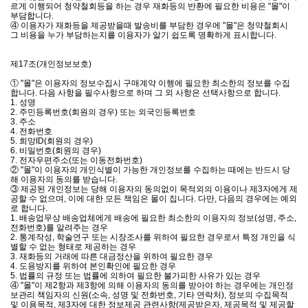
르게 이행되어 청약철회등을 하는 경우 재화등의 반환에 필요한 비용은 "몰"이
부담합니다.
④ 이용자가 재화등을 제공받을때 발송비를 부담한 경우에 "몰"은 청약철회시
그 비용을 누가 부담하는지를 이용자가 알기 쉽도록 명확하게 표시합니다.
제17조(개인정보보호)
① "몰"은 이용자의 정보수집시 구매계약 이행에 필요한 최소한의 정보를 수집
합니다. 다음 사항을 필수사항으로 하며 그 외 사항은 선택사항으로 합니다.
1. 성명
2. 주민등록번호(회원의 경우) 또는 외국인등록번호
3. 주소
4. 전화번호
5. 희망ID(회원의 경우)
6. 비밀번호(회원의 경우)
7. 전자우편주소(또는 이동전화번호)
② "몰"이 이용자의 개인식별이 가능한 개인정보를 수집하는 때에는 반드시 당
해 이용자의 동의를 받습니다.
③ 제공된 개인정보는 당해 이용자의 동의없이 목적외의 이용이나 제3자에게 제
공할 수 없으며, 이에 대한 모든 책임은 몰이 집니다. 다만, 다음의 경우에는 예외
로 합니다.
1. 배송업무상 배송업체에게 배송에 필요한 최소한의 이용자의 정보(성명, 주소,
전화번호)를 알려주는 경우
2. 통계작성, 학술연구 또는 시장조사를 위하여 필요한 경우로서 특정 개인을 식
별할 수 없는 형태로 제공하는 경우
3. 재화등의 거래에 따른 대금정산을 위하여 필요한 경우
4. 도용방지를 위하여 본인확인에 필요한 경우
5. 법률의 규정 또는 법률에 의하여 필요한 불가피한 사유가 있는 경우
④ "몰"이 제2항과 제3항에 의해 이용자의 동의를 받아야 하는 경우에는 개인정
보관리 책임자의 신원(소속, 성명 및 전화번호, 기타 연락처), 정보의 수집목적
및 이용목적, 제3자에 대한 정보제공 관련사항(제공받은자, 제공목적 및 제공할