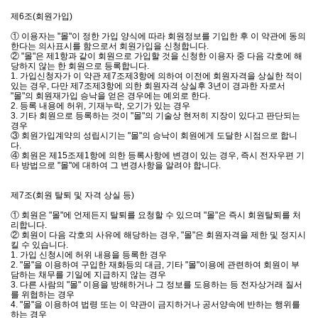
제6조(회원가입)
① 이용자는 "몰"이 정한 가입 양식에 따라 회원정보를 기입한 후 이 약관에 동의
한다는 의사표시를 함으로서 회원가입을 신청합니다.
② "몰"은 제1항과 같이 회원으로 가입할 것을 신청한 이용자 중 다음 각호에 해
당하지 않는 한 회원으로 등록합니다.
1. 가입신청자가 이 약관 제7조제3항에 의하여 이전에 회원자격을 상실한 적이
있는 경우, 다만 제7조제3항에 의한 회원자격 상실후 3년이 경과한 자로서
"몰"의 회원재가입 승낙을 얻은 경우에는 예외로 한다.
2. 등록 내용에 허위, 기재누락, 오기가 있는 경우
3. 기타 회원으로 등록하는 것이 "몰"의 기술상 현저히 지장이 있다고 판단되는
경우
③ 회원가입계약의 성립시기는 "몰"의 승낙이 회원에게 도달한 시점으로 합니
다.
④ 회원은 제15조제1항에 의한 등록사항에 변경이 있는 경우, 즉시 전자우편 기
타 방법으로 "몰"에 대하여 그 변경사항을 알려야 합니다.
제7조(회원 탈퇴 및 자격 상실 등)
① 회원은 "몰"에 언제든지 탈퇴를 요청할 수 있으며 "몰"은 즉시 회원탈퇴를 처
리합니다.
② 회원이 다음 각호의 사유에 해당하는 경우, "몰"은 회원자격을 제한 및 정지시
킬 수 있습니다.
1. 가입 신청시에 허위 내용을 등록한 경우
2. "몰"을 이용하여 구입한 재화등의 대금, 기타 "몰"이용에 관련하여 회원이 부
담하는 채무를 기일에 지급하지 않는 경우
3. 다른 사람의 "몰" 이용을 방해하거나 그 정보를 도용하는 등 전자상거래 질서
를 위협하는 경우
4. "몰"을 이용하여 법령 또는 이 약관이 금지하거나 공서양속에 반하는 행위를
하는 경우