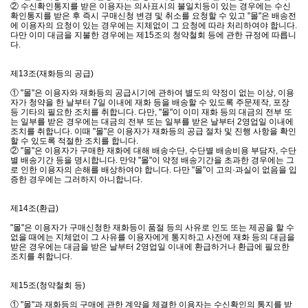
② 수신확인통지를 받은 이용자는 의사표시의 불일치등이 있는 경우에는 수신
확인통지를 받은 후 즉시 구매신청 변경 및 취소를 요청할 수 있고 "몰"은 배송전
에 이용자의 요청이 있는 경우에는 지체없이 그 요청에 따라 처리하여야 합니다.
다만 이미 대금을 지불한 경우에는 제15조의 청약철회 등에 관한 규정에 따릅니
다.
제13조(재화등의 공급)
① "몰"은 이용자와 재화등의 공급시기에 관하여 별도의 약정이 없는 이상, 이용
자가 청약을 한 날부터 7일 이내에 재화 등을 배송할 수 있도록 주문제작, 포장
등 기타의 필요한 조치를 취합니다. 다만, "몰"이 이미 재화 등의 대금의 전부 또
는 일부를 받은 경우에는 대금의 전부 또는 일부를 받은 날부터 2영업일 이내에
조치를 취합니다. 이때 "몰"은 이용자가 재화등의 공급 절차 및 진행 사항을 확인
할 수 있도록 적절한 조치를 합니다.
② "몰"은 이용자가 구매한 재화에 대해 배송수단, 수단별 배송비용 부담자, 수단
별 배송기간 등을 명시합니다. 만약 "몰"이 약정 배송기간을 초과한 경우에는 그
로 인한 이용자의 손해를 배상하여야 합니다. 다만 "몰"이 고의·과실이 없음을 입
증한 경우에는 그러하지 아니합니다.
제14조(환급)
"몰"은 이용자가 구매신청한 재화등이 품절 등의 사유로 인도 또는 제공을 할 수
없을 때에는 지체없이 그 사유를 이용자에게 통지하고 사전에 재화 등의 대금을
받은 경우에는 대금을 받은 날부터 2영업일 이내에 환급하거나 환급에 필요한
조치를 취합니다.
제15조(청약철회 등)
① "몰"과 재화등의 구매에 관한 계약을 체결한 이용자는 수신확인의 통지를 받