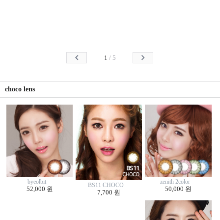
1
/
5
choco lens
byeolbit
zenith 2color
BS11 CHOCO
52,000 원
50,000 원
7,700 원