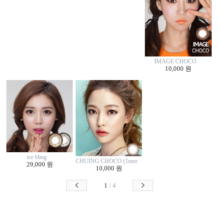
IMAGE CHOCO
10,000 원
ice bling
CHUING CHOCO (1monthly/2p)
29,000 원
10,000 원
1
/
4