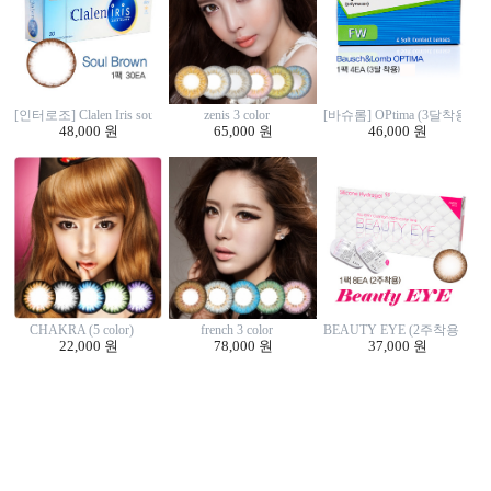
zenis 3 color
[인터로조] Clalen Iris soul brown (30EA)
[바슈롬] OPtima (3달착용 4E
65,000 원
48,000 원
46,000 원
CHAKRA (5 color)
french 3 color
BEAUTY EYE (2주착용 8EA
22,000 원
78,000 원
37,000 원